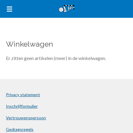
Ga
direct
naar
de
hoofdinhoud
Winkelwagen
Er zitten geen artikelen (meer) in de winkelwagen.
Privacy statement
Inschrijfformulier
Vertrouwenspersoon
Gedragsregels