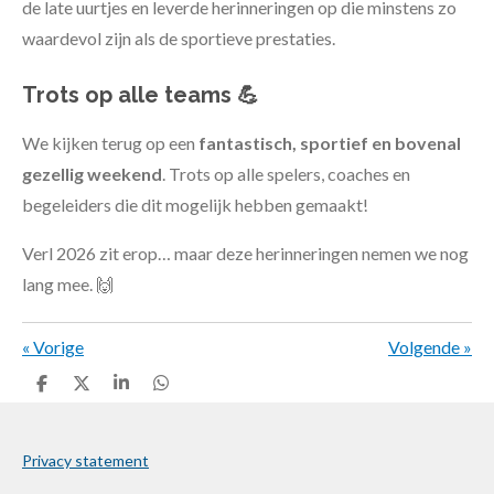
de late uurtjes en leverde herinneringen op die minstens zo
waardevol zijn als de sportieve prestaties.
Trots op alle teams
💪
We kijken terug op een
fantastisch, sportief en bovenal
gezellig weekend
. Trots op alle spelers, coaches en
begeleiders die dit mogelijk hebben gemaakt!
Verl 2026 zit erop… maar deze herinneringen nemen we nog
lang mee. 🙌
«
Vorige
Volgende
»
D
D
S
D
e
e
h
e
l
e
a
l
e
l
r
e
n
e
n
Privacy statement